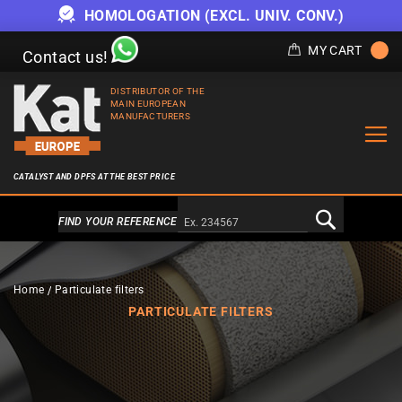
HOMOLOGATION (EXCL. UNIV. CONV.)
MY CART
Contact us!
DISTRIBUTOR OF THE
MAIN EUROPEAN
MANUFACTURERS
CATALYST AND DPFS AT THE BEST PRICE
Alternativa a Doofinder
FIND YOUR REFERENCE
Home
Particulate filters
PARTICULATE FILTERS